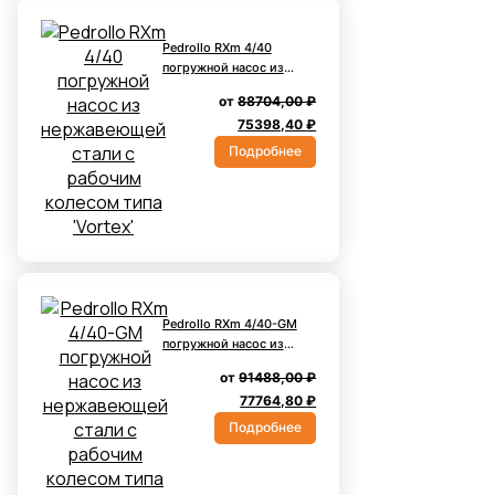
Pedrollo RXm 4/40
погружной насос из
нержавеющей стали с
от
88704,00
₽
рабочим колесом типа
Первоначальная
Текущая
75398,40
₽
'Vortex'
цена
цена:
Подробнее
составляла
75398,40 ₽.
88704,00 ₽.
Pedrollo RXm 4/40-GM
погружной насос из
нержавеющей стали с
от
91488,00
₽
рабочим колесом типа
Первоначальная
Текущая
77764,80
₽
'Vortex' и с
цена
цена:
вертикальным
Подробнее
поплавковым
составляла
77764,80 ₽.
выключателем
91488,00 ₽.