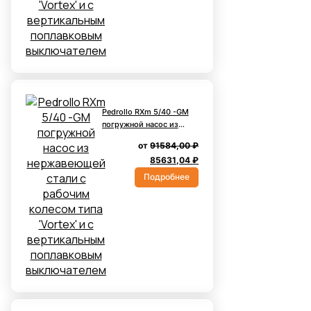
Pedrollo RXm 5/40 -GM
погружной насос из
нержавеющей стали с
от
91584,00
₽
рабочим колесом типа
Первоначальная
Текущая
85631,04
₽
'Vortex' и с
цена
цена:
вертикальным
Подробнее
поплавковым
составляла
85631,04 ₽.
выключателем
91584,00 ₽.