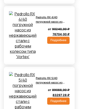
Pedrollo RX 4/40
погружной насос из
нержавеющей стали с
от
90240,00
₽
рабочим колесом типа
Первоначальная
Текущая
76704,00
₽
'Vortex'
цена
цена:
Подробнее
составляла
76704,00 ₽.
90240,00 ₽.
Pedrollo RX 5/40
погружной насос из
нержавеющей стали с
от
89088,00
₽
рабочим колесом типа
Первоначальная
Текущая
83297,28
₽
'Vortex'
цена
цена:
Подробнее
составляла
83297,28 ₽.