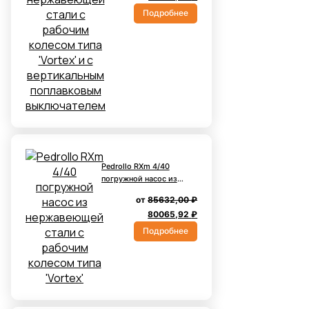
цена
цена:
вертикальным
Подробнее
поплавковым
составляла
82579,20 ₽.
выключателем
88320,00 ₽.
Pedrollo RXm 4/40
погружной насос из
нержавеющей стали с
от
85632,00
₽
рабочим колесом типа
Первоначальная
Текущая
80065,92
₽
'Vortex'
цена
цена:
Подробнее
составляла
80065,92 ₽.
85632,00 ₽.