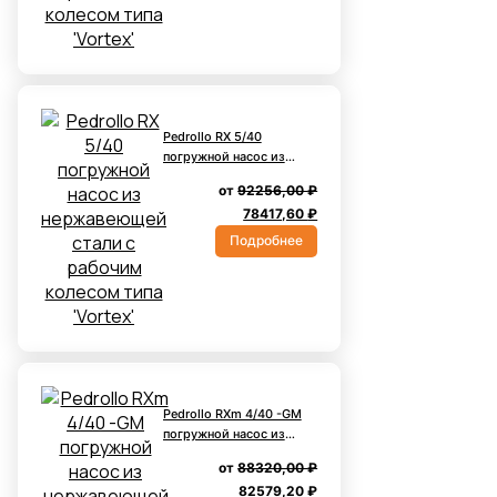
89088,00 ₽.
Pedrollo RX 5/40
погружной насос из
нержавеющей стали с
от
92256,00
₽
рабочим колесом типа
Первоначальная
Текущая
78417,60
₽
'Vortex'
цена
цена:
Подробнее
составляла
78417,60 ₽.
92256,00 ₽.
Pedrollo RXm 4/40 -GM
погружной насос из
нержавеющей стали с
от
88320,00
₽
рабочим колесом типа
Первоначальная
Текущая
82579,20
₽
'Vortex' и с