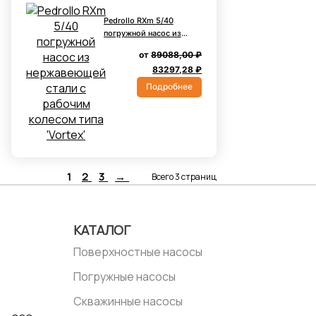
Pedrollo RXm 5/40
погружной насос из
нержавеющей стали с
от
89088,00
₽
рабочим колесом типа
Первоначальная
Текущая
83297,28
₽
'Vortex'
цена
цена:
Подробнее
составляла
83297,28 ₽.
89088,00 ₽.
1
2
3
→
Всего 3 страниц
КАТАЛОГ
Поверхностные насосы
Погружные насосы
Скважинные насосы