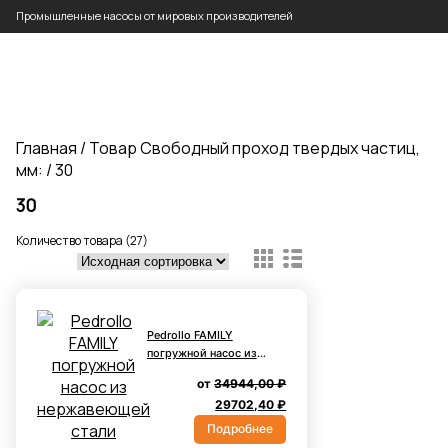
Промышленные насосы от мировых производителей
Главная
/ Товар Свободный проход твердых частиц,
мм: / 30
30
Количество товара (27)
Pedrollo FAMILY
погружной насос из
нержавеющей стали
от
34944,00
₽
Первоначальная
Текущая
29702,40
₽
цена
цена:
Подробнее
составляла
29702,40 ₽.