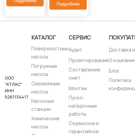
Подробнее
час::
650
Максимальное
Подробнее
Максимальное
рабочее давление,
рабочее давление,
бар::
12
бар::
12
Корпус насоса::
Корпус насоса::
Нерж. сталь
Нерж. сталь
КАТАЛОГ
СЕРВИС
ПОКУПАТ
Поверхностные
Аудит
Доставка и
насосы
Проектирование
О компани
Погружные
Составление
Блог
насосы
смет
ООО
Политика
Скважинные
"АТЛАС"
Монтаж
конфиденц
ИНН
насосы
5261134417
Пуско-
Насосные
наладочные
станции
работы
Химические
Сервисное и
насосы
гарантийное