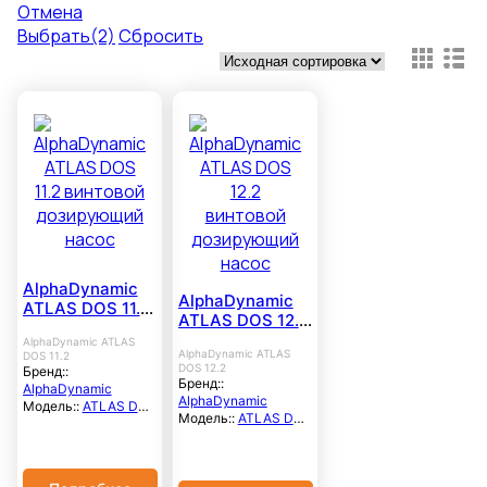
Отмена
Выбрать
(2)
Сбросить
AlphaDynamic
AlphaDynamic
ATLAS DOS 11.2
ATLAS DOS 12.2
винтовой
винтовой
AlphaDynamic ATLAS
дозирующий
AlphaDynamic ATLAS
DOS 11.2
дозирующий
насос
DOS 12.2
Бренд::
насос
Бренд::
AlphaDynamic
AlphaDynamic
Модель::
ATLAS DOS
Модель::
ATLAS DOS
Серия:
11.2
Серия:
12.2
Расход
Расход
максимальный, м3/
максимальный, м3/
час::
220