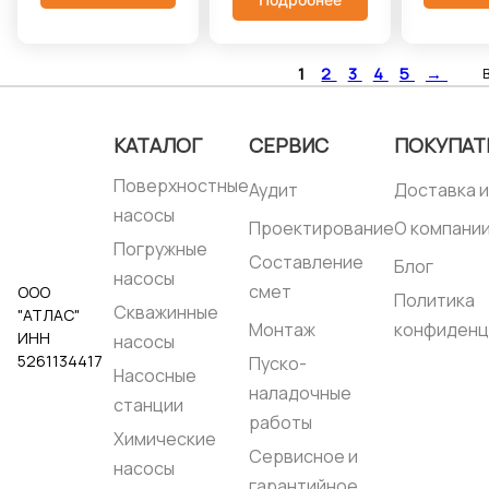
Напор
максимальный,
Нерж. ст
максимальный,
метры::
20
Тип соед
метры::
25
Корпус насоса::
1/2" BSP 
Корпус насоса::
Нерж. сталь
1
2
3
4
5
→
Нерж. сталь
Тип соединения:
2"
Самовсасывающий::
BSP M
да
Тип соединения:
2
КАТАЛОГ
СЕРВИС
ПОКУПАТ
1/2" BSP M
Поверхностные
Аудит
Доставка и
насосы
Проектирование
О компани
Погружные
Составление
Блог
насосы
смет
ООО
Политика
Скважинные
"АТЛАС"
Монтаж
конфиденц
ИНН
насосы
5261134417
Пуско-
Насосные
наладочные
станции
работы
Химические
Сервисное и
насосы
гарантийное