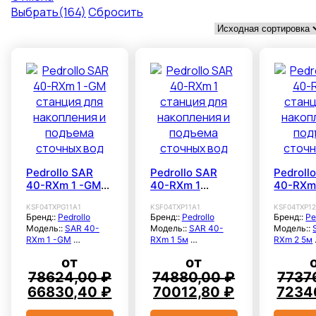
Выбрать
(164)
Сбросить
Pedrollo SAR
Pedrollo SAR
Pedroll
40-RXm 1 -GM
40-RXm 1
40-RXm
станция для
станция для
станци
KSF04TXPG11A1
KSF04TXP11A1
KSF04TXP1
накопления и
накопления и
накопле
Бренд::
Pedrollo
Бренд::
Pedrollo
Бренд::
Pe
подъема
подъема
подъем
Модель::
SAR 40-
Модель::
SAR 40-
Модель::
сточных вод
сточных вод
сточны
RXm 1 -GM
RXm 1 5м
RXm 2 5м
Расход
Расход
Расход
от
от
максимальный, м3/
максимальный, м3/
максимал
час::
9.6
час::
9.6
час::
11.4
78624,00
₽
74880,00
₽
7737
Напор
Напор
Напор
Первоначальная
Текущая
Первоначальная
Текущая
Перв
66830,40
₽
70012,80
₽
7234
максимальный,
максимальный,
максимал
цена
цена:
цена
цена:
цена
метры::
7.7
метры::
7.7
метры::
10