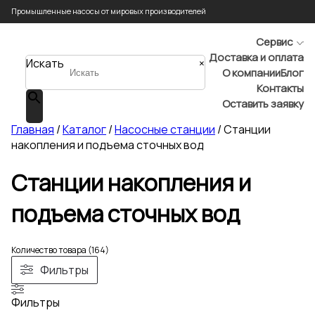
Промышленные насосы от мировых производителей
Сервис
Доставка и оплата
Искать
×
О компании
Блог
Контакты
Оставить заявку
Главная
/
Каталог
/
Насосные станции
/ Станции
накопления и подъема сточных вод
Станции накопления и
подъема сточных вод
Количество товара (164)
Фильтры
Фильтры