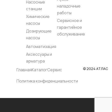
Насосные
Вал насоса::
Вал насоса::
Не
наладочные
Нержавеющая сталь
Нержавеющая сталь
AI
станции
AISI 304
AISI 304
Ро
работы
Родина бренда:: Китай
Родина бренда:: Китай
Ст
Химические
Страна производства::
Страна производства::
Ки
Сервисное и
Китай
Китай
насосы
гарантийное
Дозирующие
обслуживание
насосы
Автоматизация
Аксессуары и
арматура
© 2024 АТЛАС
Главная
Каталог
Сервис
Политика конфиденциальности