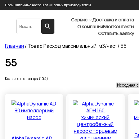
Промышленные насосы от мировых производителей
Сервис
Доставка и оплата
О компании
Блог
Контакты
Оставить заявку
Главная
/ Товар Расход максимальный, м3/час: / 55
55
Количество товара (104)
F
AlphaDynamic AD