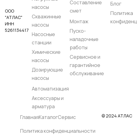
Составление
Блог
насосы
смет
ООО
Политика
Скважинные
"АТЛАС"
Монтаж
конфиденц
ИНН
насосы
5261134417
Пуско-
Насосные
наладочные
станции
работы
Химические
Сервисное и
насосы
гарантийное
Дозирующие
обслуживание
насосы
Автоматизация
Аксессуары и
арматура
© 2024 АТЛАС
Главная
Каталог
Сервис
Политика конфиденциальности