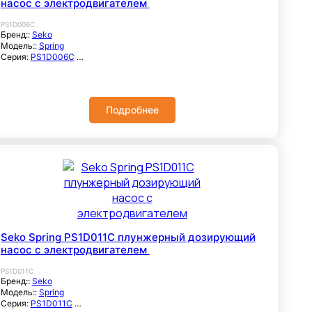
насос с электродвигателем
PS1D006C
Бренд::
Seko
Модель::
Spring
Серия:
PS1D006C
Расход максимальный, м3/час::
3
Максимальное рабочее давление, бар::
20
Корпус насоса::
Нерж. сталь / PVC / PVDF
Интерфейс:
Аналоговый
Подробнее
Способ регулировки производительности:
Ручной
Самовсасывающий::
да
Максимальная частота тактов:
116
Мощность, кВт::
116
Напряжение, В:
380/220
Частота, гц:
50-60
Тип соединения:
1/4" Gf
Seko Spring PS1D011C плунжерный дозирующий
насос с электродвигателем
PS1D011C
Бренд::
Seko
Модель::
Spring
Серия:
PS1D011C