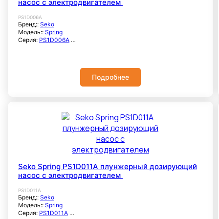
насос с электродвигателем
PS1D006A
Бренд::
Seko
Модель::
Spring
Серия:
PS1D006A
Расход максимальный, м3/час::
1,5
Максимальное рабочее давление, бар::
20
Корпус насоса::
Нерж. сталь / PVC / PVDF
Интерфейс:
Аналоговый
Подробнее
Способ регулировки производительности:
Ручной
Самовсасывающий::
да
Максимальная частота тактов:
58
Мощность, кВт::
0,18
Напряжение, В:
380/220
Частота, гц:
50-60
Тип соединения:
1/4" Gf
Seko Spring PS1D011A плунжерный дозирующий
насос с электродвигателем
PS1D011A
Бренд::
Seko
Модель::
Spring
Серия:
PS1D011A