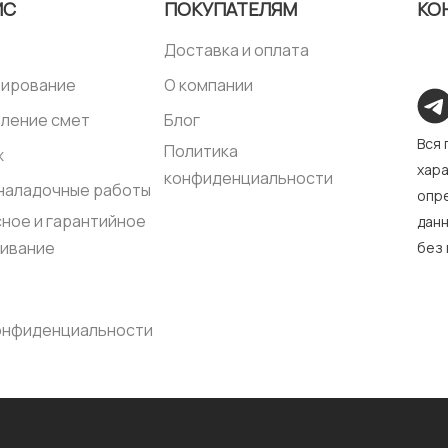
ИС
ПОКУПАТЕЛЯМ
КО
Доставка и оплата
тирование
О компании
ление смет
Блог
Вся
Политика
ж
хара
конфиденциальности
наладочные работы
опре
ное и гарантийное
дан
ивание
без
онфиденциальности