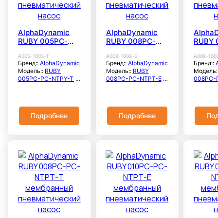
AlphaDynamic
AlphaDynamic
Alpha
RUBY 005PC-
RUBY 008PC-
RUBY 
PC-NTPY-T
PC-NTPT-E
PC-NT
A005-1003-T
A008-1003-E
A008-100
мембранный
мембранный
мембр
Бренд::
AlphaDynamic
Бренд::
AlphaDynamic
Бренд::
пневматический
пневматический
пневм
Модель::
RUBY
Модель::
RUBY
Модель:
насос
насос
насос
005PC-PC-NTPY-T
008PC-PC-NTPT-E
008PC-
Расход
Расход
Расход
максимальный, л/
максимальный, л/
максима
мин::
5
мин::
8
мин::
8
Расход
Расход
Расход
Подробнее
Подробнее
По
номинальный, м3/
номинальный, м3/
номинал
час::
—
час::
—
час::
—
Напор
Напор
Напор
максимальный,
максимальный,
максима
метры::
70
метры::
70
метры::
Напор номинальный,
Напор номинальный,
Напор н
метры::
—
метры::
—
метры::
Система
Система
Систем
электроснабжения::
электроснабжения::
электро
3×380В
3×380В
3×380В
Напорный патрубок,
Напорный патрубок,
Напорны
мм::
1/4"
мм::
1/4"
мм::
1/4
Свободный проход
Свободный проход
Свободн