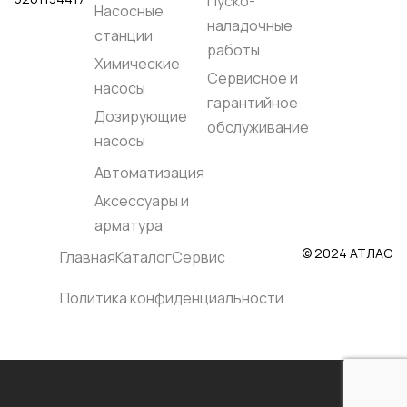
Пуско-
Насосные
жидкости, °C::
до
наладочные
+60℃
станции
Максимальное
работы
рабочее давление,
Химические
бар::
7
Сервисное и
Корпус насоса::
насосы
PP+CF
гарантийное
Дозирующие
Материал
обслуживание
центрального блока::
насосы
PP+CF
Мембрана::
Автоматизация
PTFE(TEFLON)+BACK
UP (NBR)
Аксессуары и
Седло:: PP
Клапан:: PTFE
арматура
Уплотнение:: PTFE
Родина бренда::
© 2024 АТЛАС
Главная
Каталог
Сервис
Греция
Страна
производства::
Политика конфиденциальности
Греция