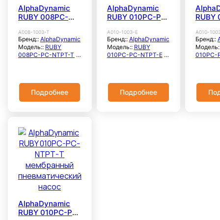
твердых частиц, мм::
твердых частиц, мм::
твердых 
AlphaDynamic
AlphaDynamic
Alpha
0.5
0.5
0.5
RUBY 008PC-
RUBY 010PC-PC-
RUBY 
Высота всасывания,
Высота всасывания,
Высота 
метры::
3
метры::
3
метры::
PC-NTPT-T
NTPT-E
NTPT-
Наличие инвертера::
Наличие инвертера::
Наличие
A008-1003-T
A010-1003-E
A010-100
мембранный
мембранный
мембр
Бренд::
AlphaDynamic
Бренд::
AlphaDynamic
Бренд::
Нет
Нет
Нет
пневматический
пневматический
пневм
Модель::
RUBY
Модель::
RUBY
Модель:
Температура
Температура
Темпера
насос
насос
насос
008PC-PC-NTPT-T
010PC-PC-NTPT-E
010PC-
жидкости, °C::
до
жидкости, °C::
до
жидкости
Расход
Расход
Расход
+60℃
+60℃
+60℃
максимальный, л/
максимальный, л/
максима
Максимальное
Максимальное
Максим
мин::
8
мин::
21
мин::
21
рабочее давление,
рабочее давление,
рабочее
Расход
Расход
Расход
бар::
7
бар::
7
бар::
7
Подробнее
Подробнее
По
номинальный, м3/
номинальный, м3/
номинал
Корпус насоса::
Корпус насоса::
Корпус 
час::
—
час::
—
час::
—
PP+CF
PP+CF
PP+CF
Напор
Напор
Напор
Материал
Материал
Матери
максимальный,
максимальный,
максима
центрального блока::
центрального блока::
централ
метры::
70
метры::
70
метры::
PP+CF
PP+CF
PP+CF
Напор номинальный,
Напор номинальный,
Напор н
Мембрана::
Мембрана::
Мембран
метры::
—
метры::
—
метры::
PTFE(TEFLON)+BACK
PTFE(TEFLON)+BACK
PTFE(T
Система
Система
Систем
UP (NBR)
UP (NBR)
UP (NBR
электроснабжения::
электроснабжения::
электро
Седло:: PP
Седло:: PP
Седло::
3×380В
3×380В
3×380В
Клапан:: PYREX
Клапан:: PTFE
Клапан:
Напорный патрубок,
Напорный патрубок,
Напорны
Уплотнение:: VITON
Уплотнение:: EPDM
Уплотне
мм::
1/4"
мм::
3/8"
мм::
3/8
Родина бренда::
Родина бренда::
Родина 
Свободный проход
Свободный проход
Свободн
Греция
Греция
Греция
твердых частиц, мм::
твердых частиц, мм::
твердых 
Страна
Страна
Страна
AlphaDynamic
0.5
0.5
0.5
производства::
производства::
произво
RUBY 010PC-PC-
Высота всасывания,
Высота всасывания,
Высота 
Греция
Греция
Греция
метры::
3
метры::
4
метры::