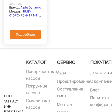
NTPT-T
Наличие инвертера::
Наличие инвертера::
Наличие
A010-1003-T
мембранный
Бренд::
AlphaDynamic
Нет
Нет
Нет
пневматический
Модель::
RUBY
Температура
Температура
Темпера
насос
010PC-PC-NTPT-T
жидкости, °C::
до
жидкости, °C::
до
жидкости
Расход
+60℃
+60℃
+60℃
максимальный, л/
Максимальное
Максимальное
Максим
мин::
21
рабочее давление,
рабочее давление,
рабочее
Расход
бар::
7
бар::
7
бар::
7
Подробнее
номинальный, м3/
Корпус насоса::
Корпус насоса::
Корпус 
час::
—
PP+CF
PP+CF
PP+CF
Напор
Материал
Материал
Матери
максимальный,
центрального блока::
центрального блока::
централ
метры::
70
PP+CF
PP+CF
PP+CF
Напор номинальный,
Мембрана::
Мембрана::
Мембран
метры::
—
PTFE(TEFLON)+BACK
PTFE(TEFLON)+BACK
PTFE(T
КАТАЛОГ
СЕРВИС
ПОКУПАТ
Система
UP (NBR)
UP (NBR)
UP (NBR
электроснабжения::
Седло:: PP
Седло:: PP
Седло::
Поверхностные
3×380В
Аудит
Доставка и
Клапан:: PTFE
Клапан:: PTFE
Клапан:
Напорный патрубок,
Уплотнение:: PTFE
Уплотнение:: EPDM
Уплотне
насосы
мм::
3/8"
Родина бренда::
Родина бренда::
Родина 
Проектирование
О компани
Свободный проход
Греция
Греция
Греция
Погружные
твердых частиц, мм::
Страна
Страна
Страна
Составление
Блог
0.5
производства::
насосы
производства::
произво
смет
ООО
Высота всасывания,
Греция
Греция
Греция
Политика
метры::
4
Скважинные
"АТЛАС"
Наличие инвертера::
Монтаж
конфиденц
ИНН
насосы
Нет
5261134417
Температура