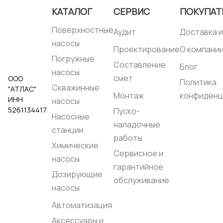
000
000
100 DIN
КАТАЛОГ
СЕРВИС
ПОКУПАТ
Тип соединения:
DN
Тип соединения:
DN
100 DIN 11851
100 DIN 11851
Поверхностные
Аудит
Доставка и
насосы
Проектирование
О компани
Погружные
Составление
Блог
насосы
смет
ООО
Политика
Скважинные
"АТЛАС"
Монтаж
конфиденц
ИНН
насосы
5261134417
Пуско-
Насосные
наладочные
станции
работы
Химические
Сервисное и
насосы
гарантийное
Дозирующие
обслуживание
насосы
Автоматизация
Аксессуары и