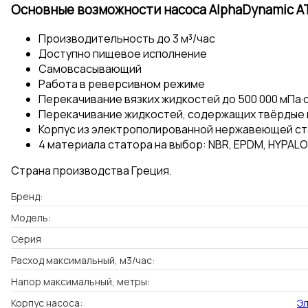
Основные возможности насоса AlphaDynamic A
Производительность до 3 м³/час
Доступно пищевое исполнение
Самовсасывающий
Работа в реверсивном режиме
Перекачивание вязких жидкостей до 500 000 мПа·
Перекачивание жидкостей, содержащих твёрдые 
Корпус из электрополированной нержавеющей ст
4 материала статора на выбор: NBR, EPDM, HYPALO
Страна производства Греция.
Бренд:
Модель:
Серия
Расход максимальный, м3/час:
Напор максимальный, метры:
Корпус насоса:
Эл