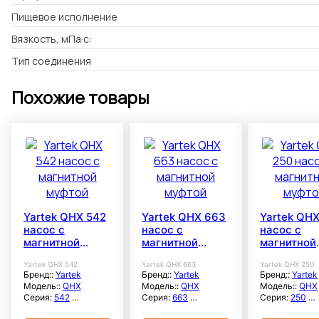
Пищевое исполнение
Вязкость, мПа·с:
Тип соединения
Похожие товары
Yartek QHX 542
Yartek QHX 663
Yartek QHX
насос с
насос с
насос с
магнитной
магнитной
магнитной
муфтой
муфтой
муфтой
Yartek QHX 542
Yartek QHX 663
Yartek QHX 250
Бренд::
Yartek
Бренд::
Yartek
Бренд::
Yartek
Модель::
QHX
Модель::
QHX
Модель::
QHX
Серия:
542
Серия:
663
Серия:
250
Расход
Расход
Расход