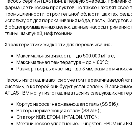
Насосы серии ATLAS HBM, в первую очередь, применяю
фармацевтических продуктов, но также находят своё 
промышленности, строительной области, шахтах, сельс
используют для перекачивания мёда, пасты, йогуртов и
В общепромышленных целях, данные насосы применяют
глины, шампуней, нефтехимии.
Характеристики жидкости для перекачивания:
Максимальная вязкость – до 500.000 мПа·с;
Максимальная температура – до +100°C;
Размер твердых частиц – до 3 мм, размер мягких ча
Насосы изготавливаются с учётом перекачиваемой жи
системы, в которой они будут установлены. В зависимо
ATLAS HBM могут изготавливаться из следующих матер
Корпус насоса: нержавеющая сталь (SS 316);
Ротор: нержавеющая сталь (SS 316);
Статор: NBR, EPDM, HYPALON, VITON;
Механическое уплотнение: Tungsten, EPDM или FK