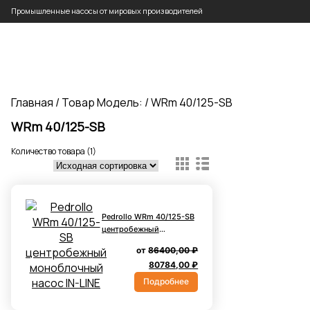
Промышленные насосы от мировых производителей
Главная
/ Товар Модель: / WRm 40/125-SB
WRm 40/125-SB
Количество товара (1)
Pedrollo WRm 40/125-SB
центробежный
моноблочный насос IN-
от
86400,00
₽
LINE
Первоначальная
Текущая
80784,00
₽
цена
цена:
Подробнее
составляла
80784,00 ₽.
86400,00 ₽.