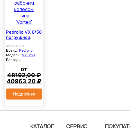
Pedrollo VX 8/50
погружной
насос с
48SGV91C0A
рабочим
Бренд::
Pedrollo
колесом типа
Модель::
VX 8/50
'Vortex'
Расход
максимальный, м3/
от
час::
27
Напор
48192,00
₽
максимальный,
Первоначальная
Текущая
40963,20
₽
метры::
6.5
цена
цена:
Мощность, кВт::
0.55
составляла
40963,20 ₽.
Система
Подробнее
электроснабжения::
48192,00 ₽.
3×380В
Частота вращ. вала,
об/мин::
2900
Напорный патрубок,
мм::
50
Свободный проход
КАТАЛОГ
СЕРВИС
ПОКУПАТ
твердых частиц, мм::