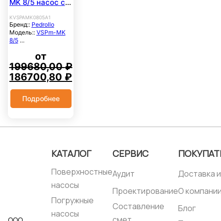
MK 8/5 насос с
инвертером
KVSPAMK0805A1
Бренд::
Pedrollo
Модель::
VSPm-MK
8/5
Расход
от
максимальный, м3/
час::
10.8
199680,00
₽
Напор
Первоначальная
Текущая
186700,80
₽
максимальный,
цена
цена:
метры::
68
составляла
186700,80 ₽.
Мощность, кВт::
1.5
Подробнее
Система
199680,00 ₽.
электроснабжения::
1×220В
Частота вращ. вала,
об/мин::
2900
Напорный патрубок,
мм::
25
КАТАЛОГ
СЕРВИС
ПОКУПАТ
Свободный проход
твердых частиц, мм::
Поверхностные
Аудит
Доставка и
0
Высота всасывания,
насосы
Проектирование
О компани
метры::
7
Наличие инвертера::
Погружные
Составление
Да
Блог
насосы
Темпер. окружающей
смет
ООО