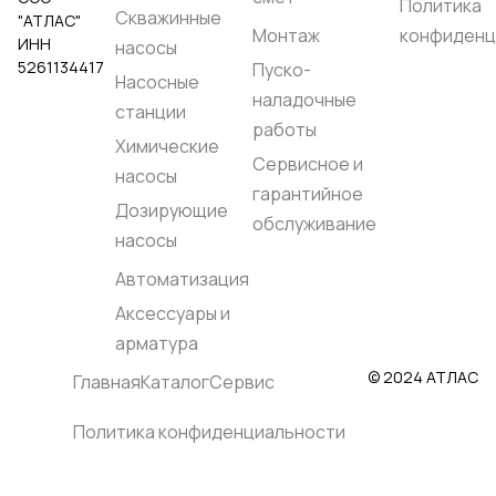
среды::
от -10 °C до
Политика
Скважинные
"АТЛАС"
+40 °C
Монтаж
конфиденц
Температура
ИНН
насосы
жидкости, °C::
до +40
5261134417
Пуско-
Максимальное
Насосные
рабочее давление,
наладочные
бар::
11
станции
Корпус насоса::
работы
Химические
Чугун GJL 200 EN
Сервисное и
1561
насосы
Рабочее колесо::
гарантийное
Армированный
Дозирующие
технополимер
обслуживание
Вал насоса::
насосы
Нержавеющая сталь
EN 1.4057 (AISI 431)
Автоматизация
Родина бренда::
Италия
Аксессуары и
Страна
производства::
арматура
Италия
© 2024 АТЛАС
Главная
Каталог
Сервис
Политика конфиденциальности