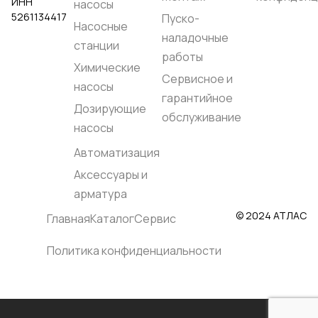
ИНН
(AISI 304)
насосы
Вал насоса::
Нержавеющая
5261134417
Пуско-
Насосные
сталь EN 1.4057 (AISI 431)
Родина бренда:: Италия
наладочные
станции
Страна производства:: Италия
работы
Химические
Сервисное и
насосы
гарантийное
Дозирующие
обслуживание
насосы
Автоматизация
Аксессуары и
арматура
© 2024 АТЛАС
Главная
Каталог
Сервис
Политика конфиденциальности