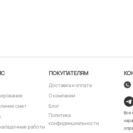
ИС
ПОКУПАТЕЛЯМ
КО
Доставка и оплата
тирование
О компании
ление смет
Блог
Вся
Политика
ж
хара
конфиденциальности
наладочные работы
опре