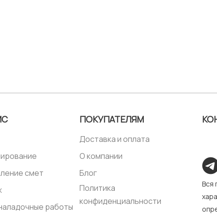
ИС
ПОКУПАТЕЛЯМ
КО
Доставка и оплата
тирование
О компании
ление смет
Блог
Вся
Политика
ж
хара
конфиденциальности
наладочные работы
опре