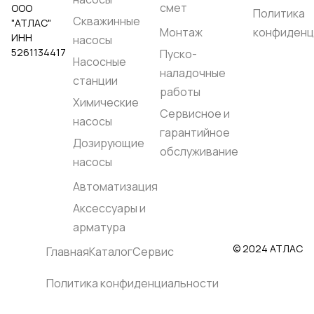
смет
ООО
жидкости, °C::
до +40
Политика
Скважинные
"АТЛАС"
Максимальное
Монтаж
конфиденц
рабочее давление,
ИНН
насосы
бар::
10
5261134417
Пуско-
Корпус насоса::
Насосные
Нержавеющая сталь
наладочные
EN 1.4301 (AISI 304)
станции
Рабочее колесо::
работы
Химические
Нержавеющая сталь
Сервисное и
EN 1.4301 (AISI 304)
насосы
Вал насоса::
гарантийное
Нержавеющая сталь
Дозирующие
EN 1.4057 (AISI 431)
обслуживание
Родина бренда::
насосы
Италия
Страна
Автоматизация
производства::
Италия
Аксессуары и
арматура
© 2024 АТЛАС
Главная
Каталог
Сервис
Политика конфиденциальности