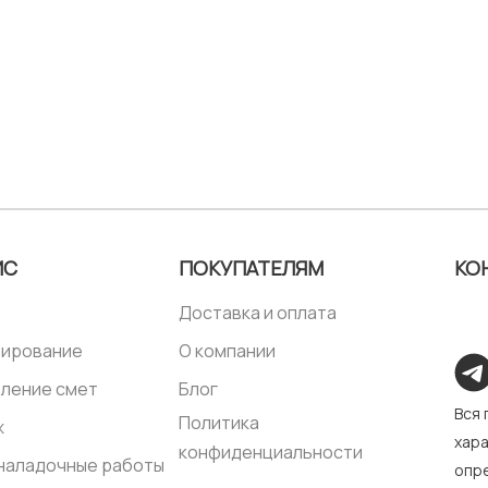
ИС
ПОКУПАТЕЛЯМ
КО
Доставка и оплата
тирование
О компании
ление смет
Блог
Вся
Политика
ж
хара
конфиденциальности
наладочные работы
опре