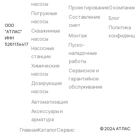
насосы
Проектирование
О компани
Погружные
Составление
Блог
насосы
смет
ООО
Политика
Скважинные
"АТЛАС"
Монтаж
конфиденц
ИНН
насосы
5261134417
Пуско-
Насосные
наладочные
станции
работы
Химические
Сервисное и
насосы
гарантийное
Дозирующие
обслуживание
насосы
Автоматизация
Аксессуары и
арматура
© 2024 АТЛАС
Главная
Каталог
Сервис