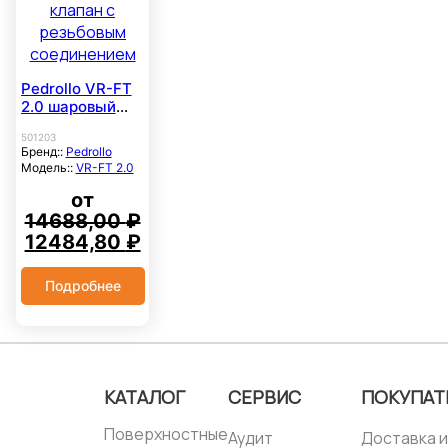
Pedrollo VR-FT
2.0 шаровый
обратный
501203
клапан с
Бренд::
Pedrollo
резьбовым
Модель::
VR-FT 2.0
соединением
от
14688,00
₽
Первоначальная
Текущая
12484,80
₽
цена
цена:
составляла
12484,80 ₽.
Подробнее
14688,00 ₽.
КАТАЛОГ
СЕРВИС
ПОКУПАТ
Поверхностные
Аудит
Доставка и