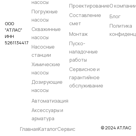
Нет
насосы
Проектирование
О компани
Глубина погружения,
метры::
20
Погружные
Составление
Температура жидкости,
Блог
насосы
°C::
до +40 °C
смет
ООО
Корпус насоса::
Политика
Скважинные
"АТЛАС"
Нержавеющая сталь EN
Монтаж
конфиденц
1.4301 (AISI 304)
ИНН
насосы
Рабочее колесо::
5261134417
Пуско-
Армированный
Насосные
технополимер
наладочные
Вал насоса::
станции
Нержавеющая сталь EN
работы
Химические
1.4057 (AISI 431)
Сервисное и
Родина бренда:: Италия
насосы
Страна производства::
гарантийное
Италия
Дозирующие
обслуживание
насосы
Автоматизация
Аксессуары и
арматура
© 2024 АТЛАС
Главная
Каталог
Сервис