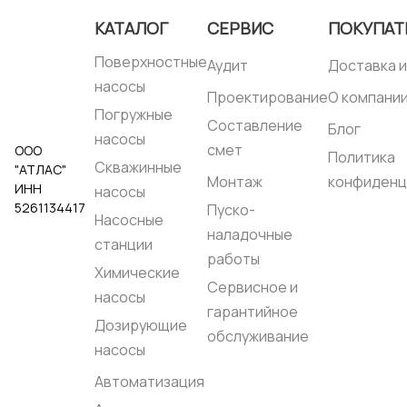
Напорный патрубок,
мм::
32
КАТАЛОГ
СЕРВИС
ПОКУПАТ
Свободный проход
твердых частиц, мм::
Поверхностные
Аудит
Доставка и
25
Тип рабочего
насосы
Проектирование
О компани
колеса::
Вихревое
,
типа VORTEX
Погружные
Составление
Режущий механизм::
Блог
насосы
Нет
смет
ООО
Глубина
Политика
Скважинные
"АТЛАС"
погружения, метры::
Монтаж
конфиденц
3
ИНН
насосы
Температура
5261134417
Пуско-
жидкости, °C::
до
Насосные
+40 °C (max до +90
наладочные
°C при условии
станции
работы в течении 3
работы
Химические
минут с
Сервисное и
перерывами)
насосы
Корпус насоса::
гарантийное
Армированный
Дозирующие
технополимер
обслуживание
Рабочее колесо::
насосы
Армированный
технополимер
Автоматизация
Вал насоса::
Нержавеющая