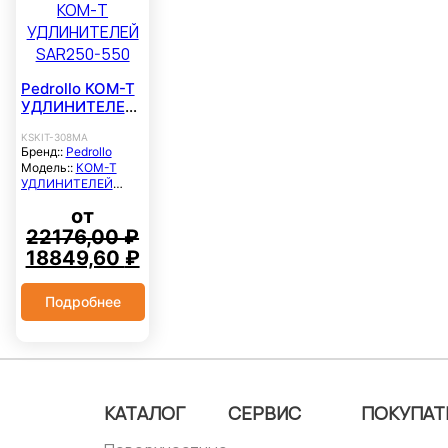
Pedrollo КОМ-Т
УДЛИНИТЕЛЕЙ
SAR250-550
KSKIT-308MA
Бренд::
Pedrollo
Модель::
КОМ-Т
УДЛИНИТЕЛЕЙ
SAR250-550
от
22176,00
₽
Первоначальная
Текущая
18849,60
₽
цена
цена:
составляла
18849,60 ₽.
Подробнее
22176,00 ₽.
КАТАЛОГ
СЕРВИС
ПОКУПАТ