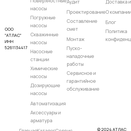
Поверхностные
Аудит
Доставка и
насосы
Проектирование
О компани
Погружные
Составление
Блог
насосы
смет
ООО
Политика
Скважинные
"АТЛАС"
Монтаж
конфиденц
ИНН
насосы
5261134417
Пуско-
Насосные
наладочные
станции
работы
Химические
Сервисное и
насосы
гарантийное
Дозирующие
обслуживание
насосы
Автоматизация
Аксессуары и
арматура
© 2024 АТЛАС
Главная
Каталог
Сервис