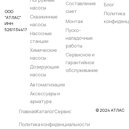
Составление
Блог
насосы
смет
ООО
Политика
Скважинные
"АТЛАС"
Монтаж
конфиденц
ИНН
насосы
5261134417
Пуско-
Насосные
наладочные
станции
работы
Химические
Сервисное и
насосы
гарантийное
Дозирующие
обслуживание
насосы
Автоматизация
Аксессуары и
арматура
© 2024 АТЛАС
Главная
Каталог
Сервис
Политика конфиденциальности