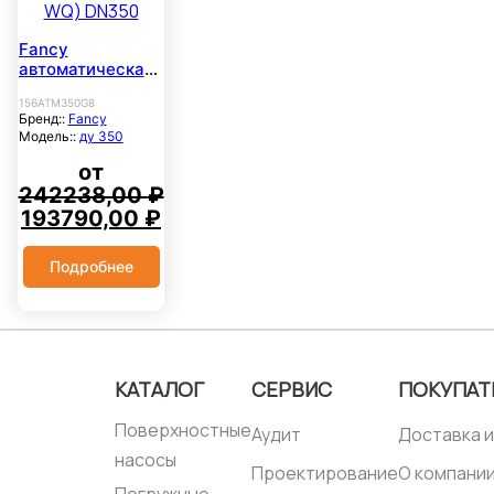
Fancy
автоматическая
трубная муфта
156АТМ350G8
(АТМ для насоса
Бренд::
Fancy
WQ) DN350
Модель::
ду 350
от
242238,00
₽
Первоначальная
Текущая
193790,00
₽
цена
цена:
составляла
193790,00 ₽.
Подробнее
242238,00 ₽.
КАТАЛОГ
СЕРВИС
ПОКУПАТ
Поверхностные
Аудит
Доставка и
насосы
Проектирование
О компани
Погружные