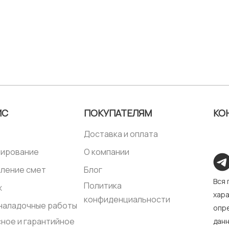
ИС
ПОКУПАТЕЛЯМ
КО
Доставка и оплата
тирование
О компании
ление смет
Блог
Вся
Политика
ж
хара
конфиденциальности
наладочные работы
опре
ное и гарантийное
дан