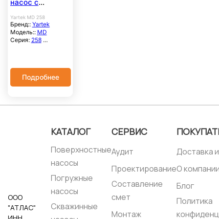
насос с
магнитной
Yartek MD 258
муфтой
Бренд::
Yartek
Модель::
MD
Серия:
258
Расход
максимальный, м3/
час::
5,7
Напор
Подробнее
максимальный,
метры::
11
Корпус насоса::
С-
CFRPP / CFRETFE
Самовсасывающий::
нет
Тип соединения:
КАТАЛОГ
СЕРВИС
ПОКУПАТ
Вход — G1, Выход —
G1
Поверхностные
Габариты, мм:
Аудит
Доставка и
326×156,5×171
насосы
Проектирование
О компани
Погружные
Составление
Блог
насосы
смет
ООО
Политика
Скважинные
"АТЛАС"
Монтаж
конфиденц
ИНН