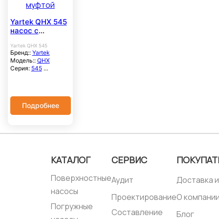
Yartek QHX 545
насос с
магнитной
Yartek QHX 545
муфтой
Бренд::
Yartek
Модель::
QHX
Серия:
545
Расход
максимальный, м3/
час::
37,1
Напор
Подробнее
максимальный,
метры::
35,5
Корпус насоса::
GFRPP / CFRETFE
Самовсасывающий::
нет
Тип соединения:
КАТАЛОГ
СЕРВИС
ПОКУПАТ
Фланец, вх./вых.:
50/40 мм
Поверхностные
Габариты, мм:
Аудит
Доставка и
610x252x324
насосы
Проектирование
О компани
Погружные
Составление
Блог