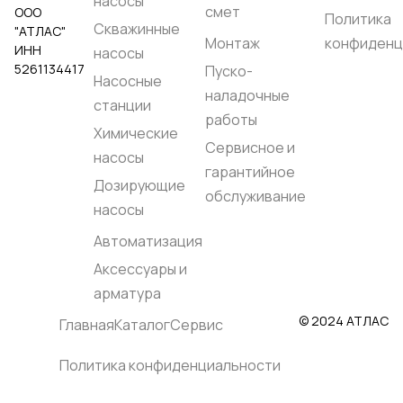
насосы
смет
ООО
Политика
Скважинные
"АТЛАС"
Монтаж
конфиденц
ИНН
насосы
5261134417
Пуско-
Насосные
наладочные
станции
работы
Химические
Сервисное и
насосы
гарантийное
Дозирующие
обслуживание
насосы
Автоматизация
Аксессуары и
арматура
© 2024 АТЛАС
Главная
Каталог
Сервис
Политика конфиденциальности