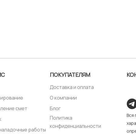
ИС
ПОКУПАТЕЛЯМ
КО
Доставка и оплата
тирование
О компании
ление смет
Блог
Вся
Политика
ж
хара
конфиденциальности
наладочные работы
опре