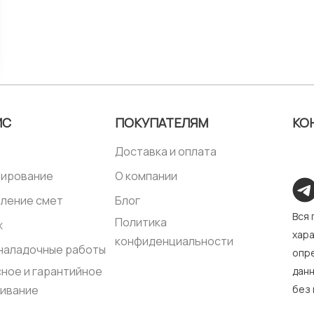
щая
29,00 ₽.
ИС
ПОКУПАТЕЛЯМ
КО
Доставка и оплата
тирование
О компании
ление смет
Блог
Вся
Политика
ж
хара
конфиденциальности
наладочные работы
опре
ное и гарантийное
дан
ивание
без