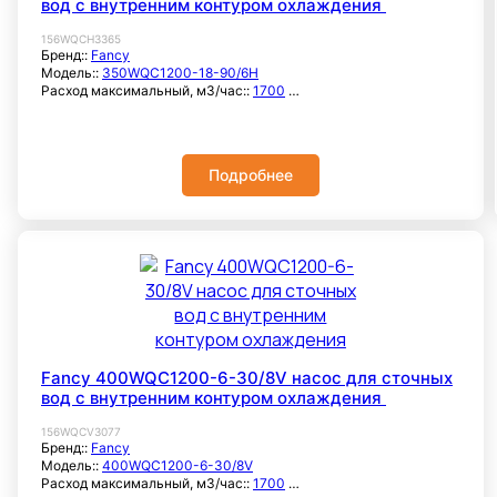
вод с внутренним контуром охлаждения
156WQCH3365
Бренд::
Fancy
Модель::
350WQC1200-18-90/6H
Расход максимальный, м3/час::
1700
Расход номинальный, м3/час::
1200
Напор максимальный, метры::
28
Напор номинальный, метры::
18
Мощность, кВт::
90
Подробнее
Система электроснабжения::
3×380В
Частота вращ. вала, об/мин::
980
Напорный патрубок, мм::
350
Свободный проход твердых частиц, мм::
100
Тип рабочего колеса::
Закрытое
Режущий механизм::
Нет
Глубина погружения, метры::
5
Температура жидкости, °C::
до +40 °C
Максимальное рабочее давление, бар::
6
Корпус насоса::
Чугун
Рабочее колесо::
Чугун
Вал насоса::
Нержавеющая сталь AISI 304
Fancy 400WQC1200-6-30/8V насос для сточных
Родина бренда:: Китай
вод с внутренним контуром охлаждения
Страна производства:: Китай
156WQCV3077
Бренд::
Fancy
Модель::
400WQC1200-6-30/8V
Расход максимальный, м3/час::
1700