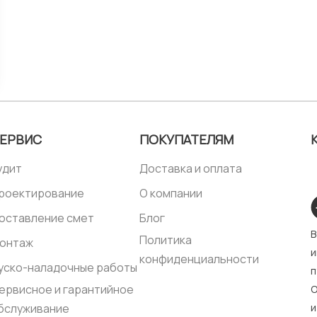
ЕРВИС
ПОКУПАТЕЛЯМ
удит
Доставка и оплата
роектирование
О компании
оставление смет
Блог
В
Политика
онтаж
и
конфиденциальности
уско-наладочные работы
п
ервисное и гарантийное
О
бслуживание
и