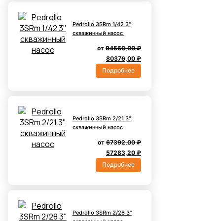
Pedrollo 3SRm 1/42 3''
скважинный насос
от
94560,00
₽
Первоначальная
Текущая
80376,00
₽
цена
цена:
Подробнее
составляла
80376,00 ₽.
94560,00 ₽.
Pedrollo 3SRm 2/21 3''
скважинный насос
от
67392,00
₽
Первоначальная
Текущая
57283,20
₽
цена
цена:
Подробнее
составляла
57283,20 ₽.
67392,00 ₽.
Pedrollo 3SRm 2/28 3''