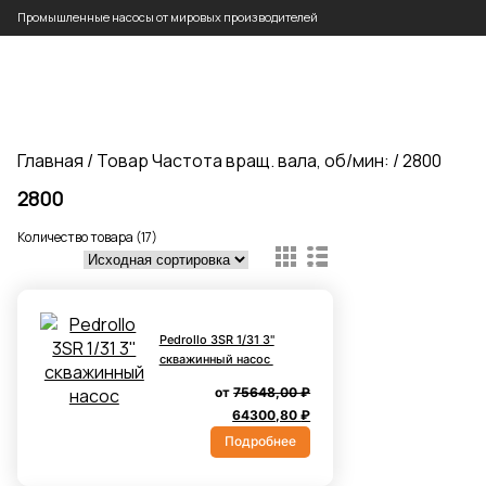
Промышленные насосы от мировых производителей
Главная
/ Товар Частота вращ. вала, об/мин: / 2800
2800
Количество товара (17)
Pedrollo 3SR 1/31 3''
скважинный насос
от
75648,00
₽
Первоначальная
Текущая
64300,80
₽
цена
цена:
Подробнее
составляла
64300,80 ₽.
75648,00 ₽.