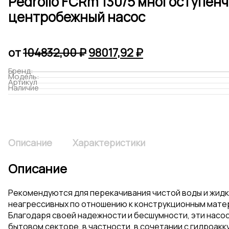
Pedrollo FCRm 130/5 многоступен
центробежный насос
Первоначальная
Текущая
от
104832,00
₽
98017,92
₽
цена
цена:
Бренд:
Модель:
составляла
98017,92 ₽.
Артикул
Наличие
104832,00 ₽.
Описание
Характеристики
Описание
Рекомендуются для перекачивания чистой воды и жидк
неагрессивных по отношению к конструкционным мате
Благодаря своей надежности и бесшумности, эти насо
бытовом секторе, в частности, в сочетании с гидроак