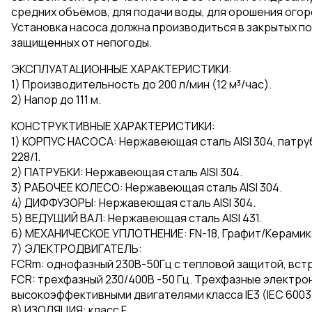
средних объёмов, для подачи воды, для орошения огоро
Установка насоса должна производиться в закрытых по
защищенных от непогоды.
ЭКСПЛУАТАЦИОННЫЕ ХАРАКТЕРИСТИКИ:
1) Производительность до 200 л/мин (12 м³/час).
2) Напор до 111 м.
КОНСТРУКТИВНЫЕ ХАРАКТЕРИСТИКИ:
1) КОРПУС НАСОСА: Нержавеющая сталь AISI 304, патруб
228/1.
2) ПАТРУБКИ: Нержавеющая сталь AISI 304.
3) РАБОЧЕЕ КОЛЕСО: Нержавеющая сталь AISI 304.
4) ДИФФУЗОРЫ: Нержавеющая сталь AISI 304.
5) ВЕДУЩИЙ ВАЛ: Нержавеющая сталь AISI 431.
6) МЕХАНИЧЕСКОЕ УПЛОТНЕНИЕ: FN-18, Графит/Керамик
7) ЭЛЕКТРОДВИГАТЕЛЬ:
FCRm: однофазный 230В-50Гц с тепловой защитой, вст
FCR: трехфазный 230/400B -50 Гц. Трехфазные электр
высокоэффективными двигателями класса IE3 (IEC 6003
8) ИЗОЛЯЦИЯ: класс F.