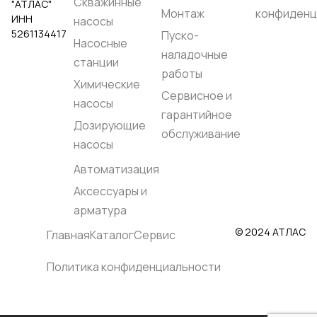
Скважинные
"АТЛАС"
Монтаж
конфиденц
ИНН
насосы
5261134417
Пуско-
Насосные
наладочные
станции
работы
Химические
Сервисное и
насосы
гарантийное
Дозирующие
обслуживание
насосы
Автоматизация
Аксессуары и
арматура
© 2024 АТЛАС
Главная
Каталог
Сервис
Политика конфиденциальности