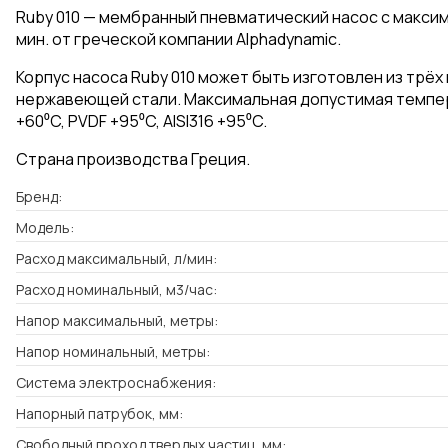
Ruby 010 — мембранный пневматический насос с макси
мин. от греческой компании Alphadynamic.
Корпус насоса Ruby 010 может быть изготовлен из трёх
нержавеющей стали. Максимальная допустимая темпер
+60⁰C, PVDF +95⁰C, AISI316 +95⁰C.
Страна производства Греция.
Бренд:
Модель:
Расход максимальный, л/мин:
Расход номинальный, м3/час:
Напор максимальный, метры:
Напор номинальный, метры:
Система электроснабжения:
Напорный патрубок, мм:
Свободный проход твердых частиц, мм: