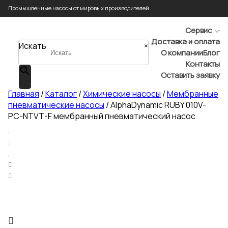
Промышленные насосы от мировых производителей
Сервис
Доставка и оплата
Искать
×
О компании
Блог
Контакты
Оставить заявку
Главная
/
Каталог
/
Химические насосы
/
Мембранные
пневматические насосы
/ AlphaDynamic RUBY 010V-
PC-NTVT-F мембранный пневматический насос