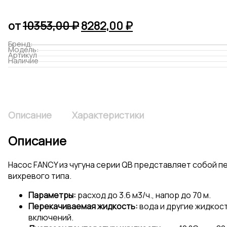
Первоначальная
Текущая
от
10353,00
₽
8282,00
₽
цена
цена:
Бренд:
Модель:
составляла
8282,00 ₽.
Артикул
Наличие
10353,00 ₽.
Описание
Характеристики
Описание
Насос FANCY из чугуна серии QB представляет собой 
вихревого типа.
Параметры:
расход до 3.6 м3/ч., напор до 70 м.
Перекачиваемая жидкость:
вода и другие жидкос
включений.