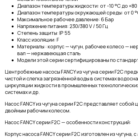
Диапазон температуры жидкости: от -10 °C до +80
Диапазон температуры окружающей среды: от 0 °
Максимальное рабочее давление: 6 Бар
Напряжение питания: 230/380 V / 50 Гц
Степень защиты: IP 55
Класс изоляции: F
Материалы : корпус — чугун, рабочее колесо — н
вал — нержавеющая сталь
Модели этой серии сертифицированы по стандарт
Центробежные насосы FANCY из чугуна серии F2C пред
чистой и слегка загрязнённой воды в системах водосн
циркуляции жидкости в промышленных технологических
системах и др.
Насос FANCY из чугуна серии F2C представляет собой 
двойным рабочим колесом.
Насос FANCY серии F2C — особенности конструкций:
Корпус насоса FANCY серии F2С изготовлен из чугуна, 