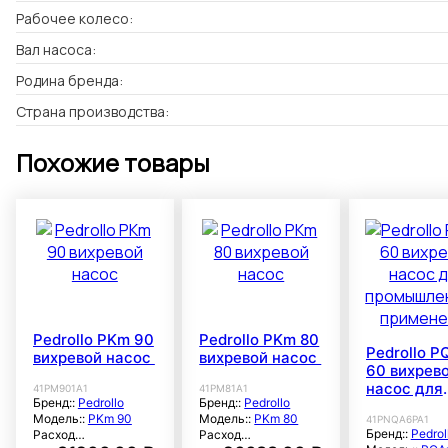
Рабочее колесо:
Вал насоса:
Родина бренда:
Страна производства:
Похожие товары
Pedrollo PKm 90
Pedrollo PKm 80
Pedrollo 
вихревой насос
вихревой насос
60 вихрев
насос для
41PM901A1
41PM81A1
Бренд::
Pedrollo
Бренд::
Pedrollo
промышле
Модель::
PKm 90
Модель::
PKm 80
41PNQA6PA1
применен
Бренд::
Pedrol
Расход
Расход