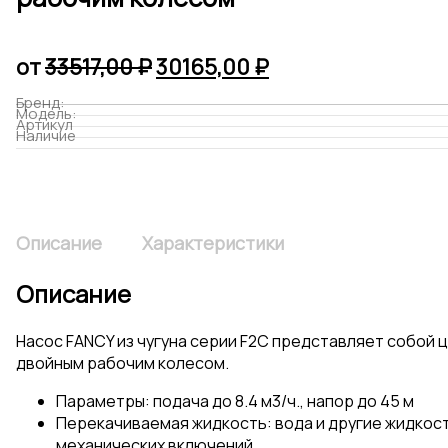
Первоначальная
Текущая
от
33517,00
₽
30165,00
₽
цена
цена:
Бренд:
Модель:
составляла
30165,00 ₽.
Артикул
Наличие
33517,00 ₽.
Описание
Характеристики
Описание
Насос FANCY из чугуна серии F2C представляет собой 
двойным рабочим колесом.
Параметры: подача до 8.4 м3/ч., напор до 45 м
Перекачиваемая жидкость: вода и другие жидкос
механических включений