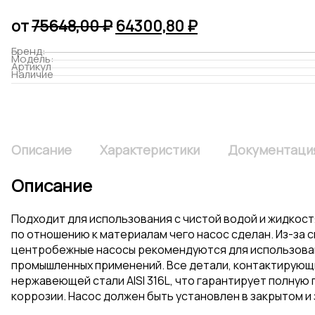
Первоначальная
Текущая
от
75648,00
₽
64300,80
₽
цена
цена:
Бренд:
Модель:
составляла
64300,80 ₽.
Артикул
Наличие
75648,00 ₽.
Описание
Характеристики
Документаци
Описание
Подходит для использования с чистой водой и жидкос
по отношению к материалам чего насос сделан. Из-за 
центробежные насосы рекомендуются для использован
промышленных применений. Все детали, контактирующ
нержавеющей стали AISI 316L, что гарантирует полную
коррозии. Насос должен быть установлен в закрытом 