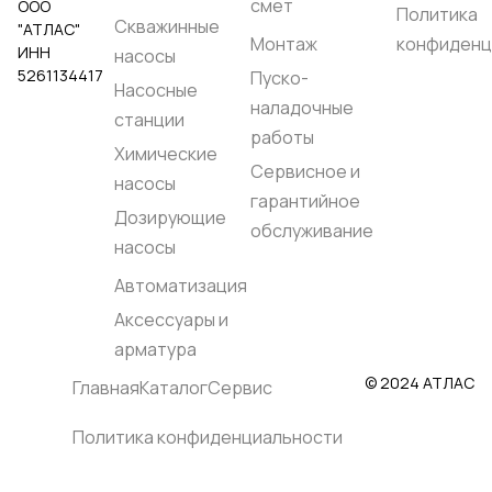
смет
ООО
Политика
Скважинные
"АТЛАС"
Монтаж
конфиденц
ИНН
насосы
5261134417
Пуско-
Насосные
наладочные
станции
работы
Химические
Сервисное и
насосы
гарантийное
Дозирующие
обслуживание
насосы
Автоматизация
Аксессуары и
арматура
© 2024 АТЛАС
Главная
Каталог
Сервис
Политика конфиденциальности