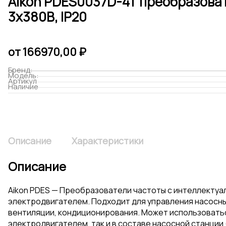
Aikon PDES0037D-4T преобразовате
3х380В, IP20
от
166970,00
₽
Бренд:
Модель:
Артикул
Наличие
Описание
Характеристики
Описание
Aikon PDES — Преобразователи частоты c интеллекту
электродвигателем. Подходит для управления насосны
вентиляции, кондиционирования. Может использоватьс
электродвигателем, так и в составе насосной станции