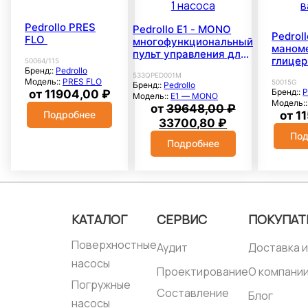
Pedrollo PRES
Pedrollo E1 - MONO
Pedrol
FLO
многофункциональный
маноме
пульт управления для
глицер
50064/115
1 насоса
Бренд::
Pedrollo
ванне
533QPED001M
Модель::
PRES FLO
50015G
Бренд::
Pedrollo
Бренд::
P
от
11904,00
₽
Модель::
E1 — MONO
Модель:
от
39648,00
₽
Подробнее
от
1
Первоначальная
Текущая
33700,80
₽
цена
цена:
Под
Подробнее
составляла
33700,80 ₽.
39648,00 ₽.
КАТАЛОГ
СЕРВИС
ПОКУПАТ
Поверхностные
Аудит
Доставка и
насосы
Проектирование
О компани
Погружные
Составление
Блог
насосы