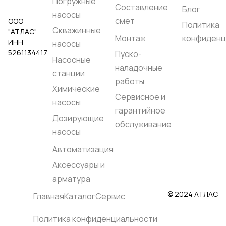
Погружные
Составление
Да
Блог
насосы
Темпер. окружающей
смет
ООО
среды::
от -10 °C до
Политика
Скважинные
"АТЛАС"
+40 °C
Монтаж
конфиденц
Температура
ИНН
насосы
жидкости, °C::
до +40
5261134417
Пуско-
Максимальное
Насосные
рабочее давление,
наладочные
бар::
10
станции
Корпус насоса::
работы
Химические
Нержавеющая сталь
Сервисное и
EN 1.4301 (AISI 304)
насосы
Рабочее колесо::
гарантийное
Нержавеющая сталь
Дозирующие
EN 1.4301 (AISI 304)
обслуживание
Вал насоса::
насосы
Нержавеющая сталь
EN 1.4057 (AISI 431)
Автоматизация
Родина бренда::
Италия
Аксессуары и
Страна
производства::
арматура
Италия
© 2024 АТЛАС
Главная
Каталог
Сервис
Политика конфиденциальности