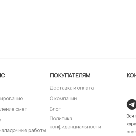
ИС
ПОКУПАТЕЛЯМ
КО
Доставка и оплата
тирование
О компании
ление смет
Блог
Вся
Политика
ж
хара
конфиденциальности
наладочные работы
опре