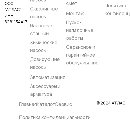
смет
ООО
жидкости, °C::
до +40
Политика
Скважинные
"АТЛАС"
Максимальное
Монтаж
конфиденц
рабочее давление,
ИНН
насосы
бар::
10
5261134417
Пуско-
Корпус насоса::
Насосные
Нержавеющая сталь
наладочные
EN 1.4301 (AISI 304)
станции
Рабочее колесо::
работы
Химические
Нержавеющая сталь
Сервисное и
EN 1.4301 (AISI 304)
насосы
Вал насоса::
гарантийное
Нержавеющая сталь
Дозирующие
EN 1.4057 (AISI 431)
обслуживание
Родина бренда::
насосы
Италия
Страна
Автоматизация
производства::
Италия
Аксессуары и
арматура
© 2024 АТЛАС
Главная
Каталог
Сервис
Политика конфиденциальности