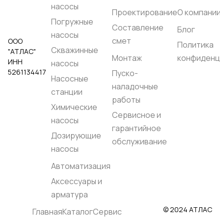
насосы
Проектирование
О компани
Погружные
Составление
Блог
насосы
смет
ООО
Политика
Скважинные
"АТЛАС"
Монтаж
конфиденц
ИНН
насосы
5261134417
Пуско-
Насосные
наладочные
станции
работы
Химические
Сервисное и
насосы
гарантийное
Дозирующие
обслуживание
насосы
Автоматизация
Аксессуары и
арматура
© 2024 АТЛАС
Главная
Каталог
Сервис