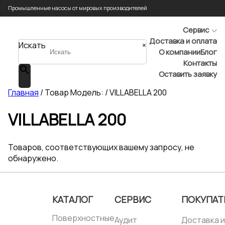
Промышленные насосы от мировых производителей
Сервис
Доставка и оплата
Искать
×
О компании
Блог
Контакты
Оставить заявку
Главная
/ Товар Модель: / VILLABELLA 200
VILLABELLA 200
Товаров, соответствующих вашему запросу, не
обнаружено.
КАТАЛОГ
СЕРВИС
ПОКУПАТ
Поверхностные
Аудит
Доставка и