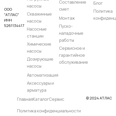
Свободный проход
Составление
Блог
твердых частиц, мм::
насосы
смет
ООО
0.5
Политика
Высота всасывания,
Скважинные
"АТЛАС"
метры::
4
Монтаж
конфиденц
ИНН
насосы
Наличие инвертера::
5261134417
Нет
Пуско-
Насосные
Температура
наладочные
жидкости, °C::
до
станции
+95℃
работы
Максимальное
Химические
рабочее давление,
Сервисное и
бар::
7
насосы
Корпус насоса::
гарантийное
Дозирующие
PVDF+CF
обслуживание
Материал
насосы
центрального блока::
PP+CF
Автоматизация
Мембрана::
PTFE(TEFLON)+BACK
Аксессуары и
UP (NBR)
Седло:: PVDF
арматура
Клапан:: PTFE
Уплотнение:: PTFE
© 2024 АТЛАС
Главная
Каталог
Сервис
Родина бренда::
Греция
Страна
Политика конфиденциальности
производства::