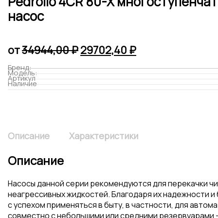
Pedrollo 4CR 80-X многоступенч
насос
Первоначальная
Текущая
от
34944,00
₽
29702,40
₽
цена
цена:
Бренд:
Модель:
составляла
29702,40 ₽.
Артикул
Наличие
34944,00 ₽.
Описание
Характеристики
Описание
Насосы данной серии рекомендуются для перекачки чи
неагрессивных жидкостей. Благодаря их надежности и 
с успехом применяться в быту, в частности, для автом
совместно с небольшими или средними резервуарами 