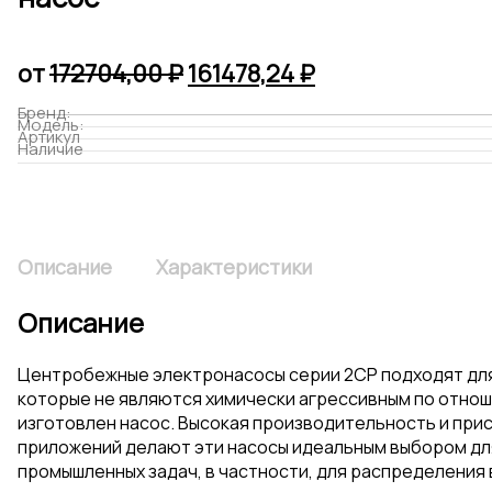
Первоначальная
Текущая
от
172704,00
₽
161478,24
₽
цена
цена:
Бренд:
Модель:
составляла
161478,24 ₽.
Артикул
Наличие
172704,00 ₽.
Описание
Характеристики
Описание
Центробежные электронасосы серии 2CP подходят для
которые не являются химически агрессивным по отнош
изготовлен насос. Высокая производительность и при
приложений делают эти насосы идеальным выбором для
промышленных задач, в частности, для распределения 