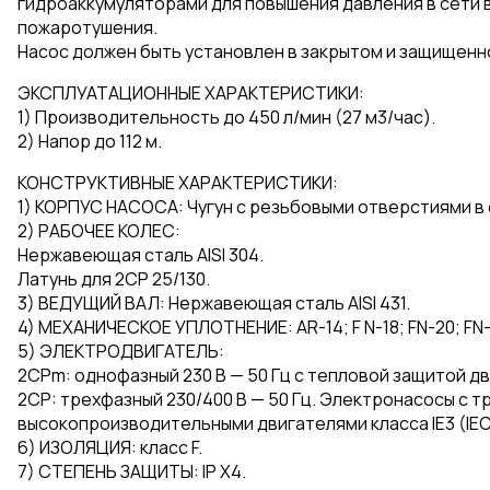
гидроаккумуляторами для повышения давления в сети 
пожаротушения.
Насос должен быть установлен в закрытом и защищенн
ЭКСПЛУАТАЦИОННЫЕ ХАРАКТЕРИСТИКИ:
1) Производительность до 450 л/мин (27 м3/час).
2) Напор до 112 м.
КОНСТРУКТИВНЫЕ ХАРАКТЕРИСТИКИ:
1) КОРПУС НАСОСА: Чугун с резьбовыми отверстиями в с
2) РАБОЧЕЕ КОЛЕС:
Нержавеющая сталь AISI 304.
Латунь для 2CP 25/130.
3) ВЕДУЩИЙ ВАЛ: Нержавеющая сталь AISI 431.
4) МЕХАНИЧЕСКОЕ УПЛОТНЕНИЕ: AR-14; F N-18; FN-20; FN
5) ЭЛЕКТРОДВИГАТЕЛЬ:
2CPm: однофазный 230 В — 50 Гц с тепловой защитой дв
2CP: трехфазный 230/400 В — 50 Гц. Электронасосы с
высокопроизводительными двигателями класса IE3 (IEC
6) ИЗОЛЯЦИЯ: класс F.
7) СТЕПЕНЬ ЗАЩИТЫ: IP X4.