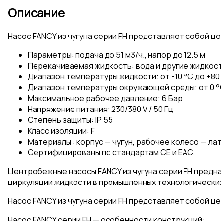
Описание
Насос FANCY из чугуна серии FH представляет собой ц
Параметры: подача до 51 м3/ч., напор до 12.5 м
Перекачиваемая жидкость: вода и другие жидкос
Диапазон температуры жидкости: от -10 °C до +80
Диапазон температуры окружающей среды: от 0 °
Максимальное рабочее давление: 6 Бар
Напряжение питания: 230/380 V / 50 Гц
Степень защиты: IP 55
Класс изоляции: F
Материалы : корпус — чугун, рабочее колесо — ла
Сертифицированы по стандартам CE и EAC.
Центробежные насосы FANCY из чугуна серии FH предна
циркуляции жидкости в промышленных технологических 
Насос FANCY из чугуна серии FH представляет собой ц
Насос FANCY серии FH — особенности конструкций: