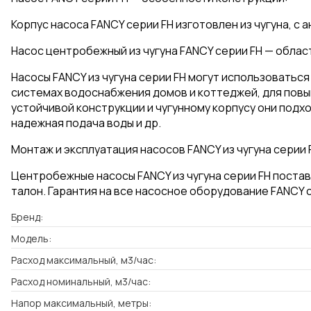
Корпус насоса FANCY серии FH изготовлен из чугуна, с
Насос центробежный из чугуна FANCY серии FH — облас
Насосы FANCY из чугуна серии FH могут использоватьс
системах водоснабжения домов и коттеджей, для повыш
устойчивой конструкции и чугунному корпусу они подх
надежная подача воды и др.
Монтаж и эксплуатация насосов FANCY из чугуна серии 
Центробежные насосы FANCY из чугуна серии FH постав
талон. Гарантия на все насосное оборудование FANCY с
Бренд:
Модель:
Расход максимальный, м3/час:
Расход номинальный, м3/час:
Напор максимальный, метры: