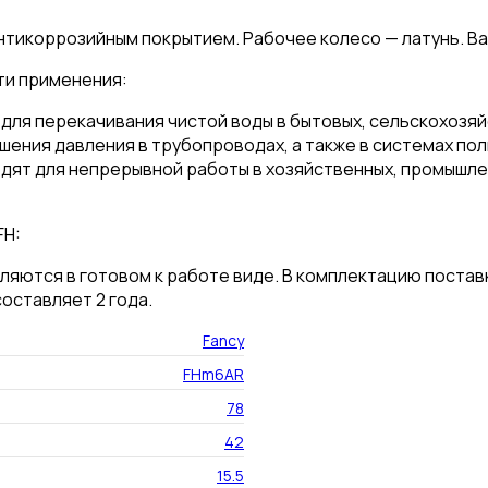
 антикоррозийным покрытием. Рабочее колесо — латунь. В
ти применения:
я для перекачивания чистой воды в бытовых, сельскохозя
ения давления в трубопроводах, а также в системах поли
одят для непрерывной работы в хозяйственных, промышле
FH:
ляются в готовом к работе виде. В комплектацию постав
оставляет 2 года.
Fancy
FHm6AR
78
42
15.5