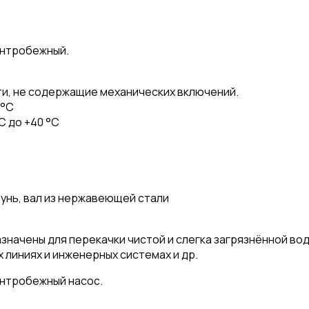
ентробежный.
ти, не содержащие механических включений.
 °C
C до +40 °C
тунь, вал из нержавеющей стали
значены для перекачки чистой и слегка загрязнённой во
линиях и инженерных системах и др.
ентробежный насос.