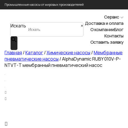
Промышленные насосы от мировых производителей
Сервис
Доставка и оплата
Искать
×
О компании
Блог
Контакты
Оставить заявку
Главная
/
Каталог
/
Химические насосы
/
Мембранные
пневматические насосы
/ AlphaDynamic RUBY 010V-P-
NTVT-T мембранный пневматический насос