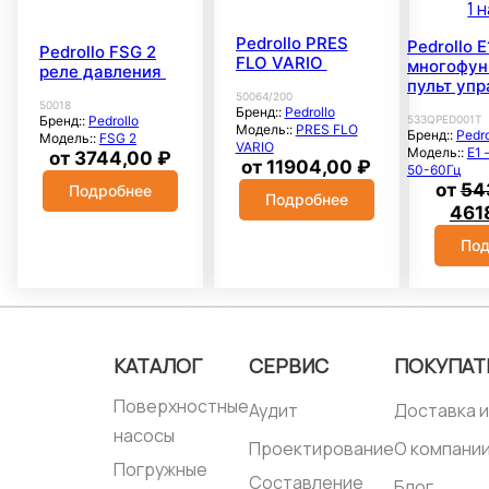
Pedrollo PRES
Pedrollo E
Pedrollo FSG 2
FLO VARIO
многофун
реле давления
пульт упр
50064/200
1 насоса
50018
Бренд::
Pedrollo
533QPED001T
Бренд::
Pedrollo
Модель::
PRES FLO
Бренд::
Pedro
Модель::
FSG 2
VARIO
Модель::
E1 
от
3744,00
₽
от
11904,00
₽
50-60Гц
от
54
Подробнее
Подробнее
Пер
461
цен
Под
сос
543
КАТАЛОГ
СЕРВИС
ПОКУПАТ
Поверхностные
Аудит
Доставка и
насосы
Проектирование
О компани
Погружные
Составление
Блог