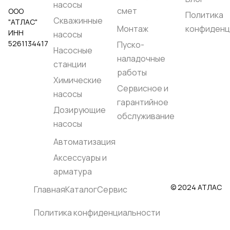
насосы
смет
ООО
Политика
Скважинные
"АТЛАС"
Монтаж
конфиденц
ИНН
насосы
5261134417
Пуско-
Насосные
наладочные
станции
работы
Химические
Сервисное и
насосы
гарантийное
Дозирующие
обслуживание
насосы
Автоматизация
Аксессуары и
арматура
© 2024 АТЛАС
Главная
Каталог
Сервис
Политика конфиденциальности